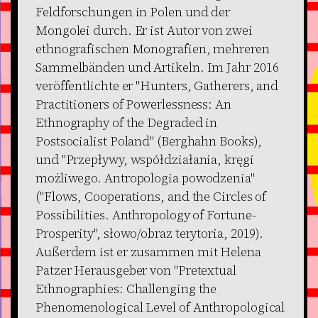
Feldforschungen in Polen und der
Mongolei durch. Er ist Autor von zwei
ethnografischen Monografien, mehreren
Sammelbänden und Artikeln. Im Jahr 2016
veröffentlichte er "Hunters, Gatherers, and
Practitioners of Powerlessness: An
Ethnography of the Degraded in
Postsocialist Poland" (Berghahn Books),
und "Przepływy, współdziałania, kręgi
możliwego. Antropologia powodzenia"
("Flows, Cooperations, and the Circles of
Possibilities. Anthropology of Fortune-
Prosperity", słowo/obraz terytoria, 2019).
Außerdem ist er zusammen mit Helena
Patzer Herausgeber von "Pretextual
Ethnographies: Challenging the
Phenomenological Level of Anthropological