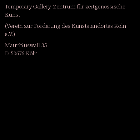
Temporary Gallery. Zentrum für zeitgenössische
Kunst
(Verein zur Förderung des Kunststandortes Köln
e.V.)
Mauritiuswall 35
D-50676 Köln
Ausstellungen
Veranstaltungen
Projekte
Magazin
Institution
Barrierefreiheit
EN
Werden Sie Mitglied
Newsletter abonnieren
Zum Shop
Facebook
YouTube