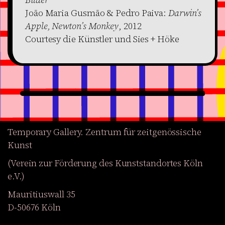
João Maria Gusmão & Pedro Paiva:
Darwin’s
Apple, Newton’s Monkey
, 2012
Courtesy die Künstler und Sies + Höke
Temporary Gallery. Zentrum für zeitgenössische
Kunst
(Verein zur Förderung des Kunststandortes Köln
e.V.)
Mauritiuswall 35
D-50676 Köln