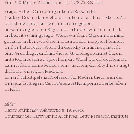
Film #10, Mirror Animations, ca. 1962-76, 3:35 min
Frage: Hatten Can denn gar keine Botschaft?
Czukay: Doch, aber vielleicht auf einer anderen Ebene. Als
uns klar wurde, dass wir unseren eigenen,
maschinengleichen Rhythmus erfinden würden, hat Jaki
Liebezeit zu mir gesagt: "Wenn wir diese Maschine einmal
gestartet haben, wird sie niemand mehr stoppen können".
Und er hatte recht. Wenn du den Rhythmus hast, hast du
eine Grundlage, und mit dieser Grundlage kannst du, um
mit Stockhausen zu sprechen, die Wand durchbrechen. Du
kannst dann keine Fehler mehr machen, der Rhythmus trägt
dich. Du wirst zum Medium.
Erhard Schüttpelz ist Professor für Medientheorie an der
Universität Siegen. Carlo Peters ist Komponist. Beide leben
in Köln
Bilder
Harry Smith:
Early Abstractions
, 1939-1956
Courtesy der Harry Smith Archives, Getty Research Institute