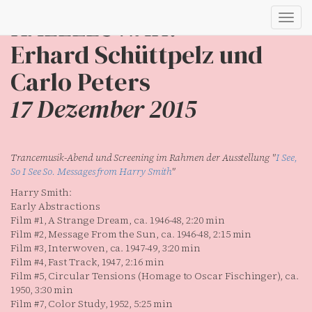
HALLELUWAH!
Toggl
navig
Erhard Schüttpelz und
Carlo Peters
17 Dezember 2015
Trancemusik-Abend und Screening im Rahmen der Ausstellung "
I See,
So I See So. Messages from Harry Smith
"
Harry Smith:
Early Abstractions
Film #1, A Strange Dream, ca. 1946-48, 2:20 min
Film #2, Message From the Sun, ca. 1946-48, 2:15 min
Film #3, Interwoven, ca. 1947-49, 3:20 min
Film #4, Fast Track, 1947, 2:16 min
Film #5, Circular Tensions (Homage to Oscar Fischinger), ca.
1950, 3:30 min
Film #7, Color Study, 1952, 5:25 min