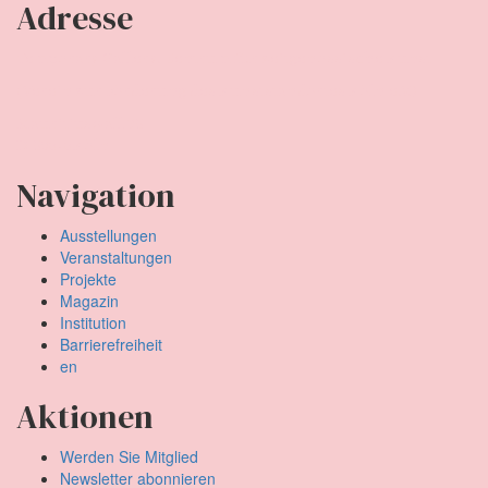
Adresse
Temporary Gallery. Zentrum für zeitgenössische Kunst
(Verein zur Förderung des Kunststandortes Köln e.V.)
Mauritiuswall 35
D-50676 Köln
Navigation
Ausstellungen
Veranstaltungen
Projekte
Magazin
Institution
Barrierefreiheit
en
Aktionen
Werden Sie Mitglied
Newsletter abonnieren