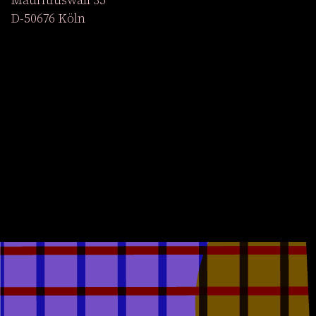
D-50676 Köln
Ausstellungen
Veranstaltungen
Projekte
Magazin
Institution
Barrierefreiheit
EN
Werden Sie Mitglied
Newsletter abonnieren
Zum Shop
Facebook
YouTube
Instagram