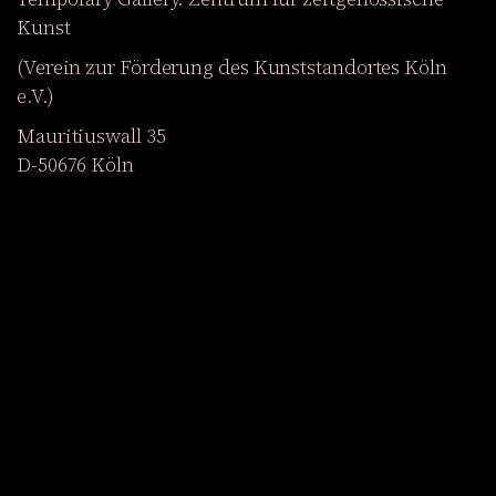
Kunst
(Verein zur Förderung des Kunststandortes Köln
e.V.)
Mauritiuswall 35
D-50676 Köln
Ausstellungen
Veranstaltungen
Projekte
Magazin
Institution
Barrierefreiheit
EN
Werden Sie Mitglied
Newsletter abonnieren
Zum Shop
Facebook
YouTube
Instagram