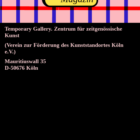
Temporary Gallery. Zentrum für zeitgenössische
Kunst
(Verein zur Förderung des Kunststandortes Köln
e.V.)
Mauritiuswall 35
D-50676 Köln
Ausstellungen
Veranstaltungen
Projekte
Magazin
Institution
Barrierefreiheit
EN
Werden Sie Mitglied
Newsletter abonnieren
Zum Shop