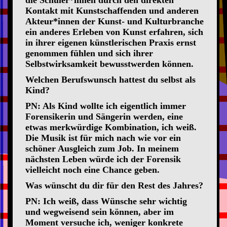
Kontakt mit Kunstschaffenden und anderen
Akteur*innen der Kunst- und Kulturbranche
ein anderes Erleben von Kunst erfahren, sich
in ihrer eigenen künstlerischen Praxis ernst
genommen fühlen und sich ihrer
Selbstwirksamkeit bewusstwerden können.
Welchen Berufswunsch hattest du selbst als
Kind?
PN: Als Kind wollte ich eigentlich immer
Forensikerin und Sängerin werden, eine
etwas merkwürdige Kombination, ich weiß.
Die Musik ist für mich nach wie vor ein
schöner Ausgleich zum Job. In meinem
nächsten Leben würde ich der Forensik
vielleicht noch eine Chance geben.
Was wünscht du dir für den Rest des Jahres?
PN: Ich weiß, dass Wünsche sehr wichtig
und wegweisend sein können, aber im
Moment versuche ich, weniger konkrete