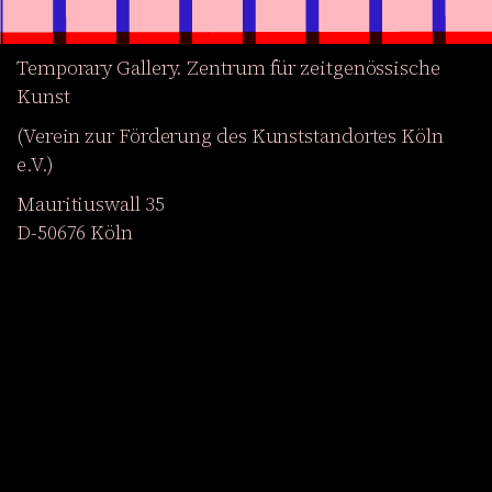
Temporary Gallery. Zentrum für zeitgenössische
Kunst
(Verein zur Förderung des Kunststandortes Köln
e.V.)
Mauritiuswall 35
D-50676 Köln
Ausstellungen
Veranstaltungen
Projekte
Magazin
Institution
Barrierefreiheit
EN
Werden Sie Mitglied
Newsletter abonnieren
Zum Shop