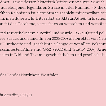
et - sowie dessen historisch-kritischer Analyse. So auch i
auf ebenjener legendären Straße mit der Nummer 40, die 
r frühen Kolonisten ist diese Straße gespickt mit amerikani
ns Bild setzt. Er tritt selbst als Akteur/Auteur in Erschei
pricht das Gesehene, versucht es zu verstehen und verstän
und Fernsehakademie Berlin) und wurde 1968 aufgrund politi
e zurück und stand ihr von 2006-2008 als Direktor vor. Nebe
ur Filmtheorie und -geschichte erlangte er vor allem Beka
kanntesten Filme sind "B-52" (2001) und "Staub" (2007). Arne
gt sich in Bild und Text mit geschichtlichen und gesellsch
t des Landes Nordrhein-Westfalen
 in Amerika
, 1980/81