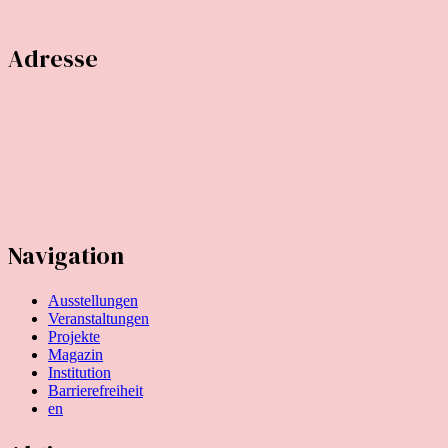
Adresse
Temporary Gallery. Zentrum für zeitgenössische Kunst
(Verein zur Förderung des Kunststandortes Köln e.V.)
Mauritiuswall 35
D-50676 Köln
Navigation
Ausstellungen
Veranstaltungen
Projekte
Magazin
Institution
Barrierefreiheit
en