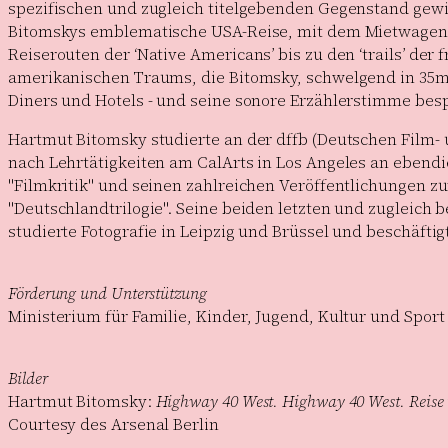
spezifischen und zugleich titelgebenden Gegenstand gewidm
Bitomskys emblematische USA-Reise, mit dem Mietwagen 
Reiserouten der ‘Native Americans’ bis zu den ‘trails’ de
amerikanischen Traums, die Bitomsky, schwelgend in 35mm, i
Diners und Hotels - und seine sonore Erzählerstimme bes
Hartmut Bitomsky studierte an der dffb (Deutschen Film- 
nach Lehrtätigkeiten am CalArts in Los Angeles an ebendies
"Filmkritik" und seinen zahlreichen Veröffentlichungen z
"Deutschlandtrilogie". Seine beiden letzten und zugleich be
studierte Fotografie in Leipzig und Brüssel und beschäfti
Förderung und Unterstützung
Ministerium für Familie, Kinder, Jugend, Kultur und Spor
Bilder
Hartmut Bitomsky:
Highway 40 West. Highway 40 West. Reise
Courtesy des Arsenal Berlin