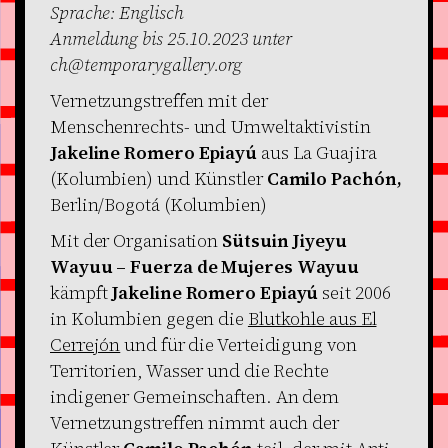
Sprache: Englisch
Anmeldung bis 25.10.2023 unter
ch@temporarygallery.org
Vernetzungstreffen mit der
Menschenrechts- und Umweltaktivistin
J
akeline Romero Epiayú
aus La Guajira
(Kolumbien) und Künstler
Camilo Pachón,
Berlin/Bogotá (Kolumbien)
Mit der Organisation
Sütsuin Jiyeyu
Wayuu – Fuerza de Mujeres Wayuu
kämpft
Jakeline Romero Epiayú
seit 2006
in Kolumbien gegen die
Blutkohle aus El
Cerrejón
und für die Verteidigung von
Territorien, Wasser und die Rechte
indigener Gemeinschaften. An dem
Vernetzungstreffen nimmt auch der