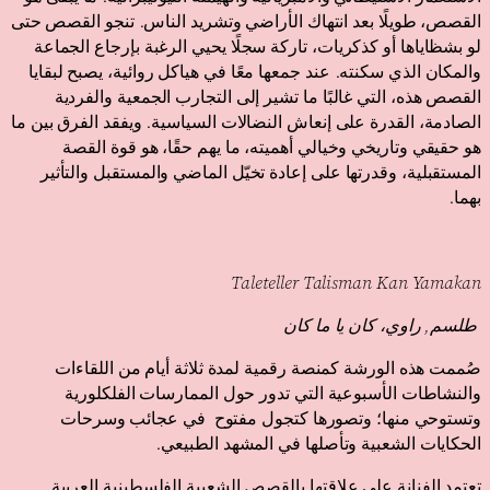
القصص، طويلًا بعد انتهاك الأراضي وتشريد الناس.
تنجو القصص حتى
لو بشظاياها أو كذكريات، تاركة سجلًا يحيي الرغبة بإرجاع الجماعة
والمكان الذي سكنته
.
عند جمعها معًا في هياكل روائية، يصبح لبقايا
القصص هذه، التي غالبًا ما تشير إلى التجارب الجمعية والفردية
الصادمة، القدرة على إنعاش النضالات السياسية
.
ويفقد الفرق بين ما
هو حقيقي وتاريخي وخيالي أهميته، ما يهم حقًا، هو قوة القصة
المستقبلية، وقدرتها على إعادة تخيّل الماضي والمستقبل والتأثير
بهما
.
Taleteller Talisman
Kan Yamakan
طلسم, راوي،
كان يا ما كان
صُممت هذه الورشة كمنصة رقمية لمدة ثلاثة أيام من اللقاءات
والنشاطات الأسبوعية التي تدور حول الممارسات الفلكلورية
وتستوحي منها؛ وتصورها كتجول مفتوح في عجائب وسرحات
الحكايات الشعبية وتأصلها في المشهد الطبيعي.
تعتمد الفنانة على علاقتها بالقصص الشعبية الفلسطينية العربية