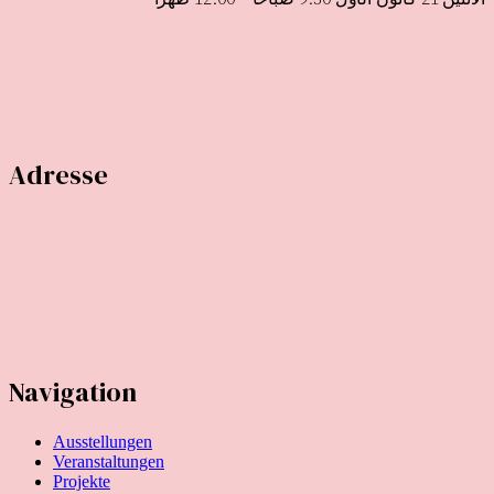
Adresse
Temporary Gallery. Zentrum für zeitgenössische Kunst
(Verein zur Förderung des Kunststandortes Köln e.V.)
Mauritiuswall 35
D-50676 Köln
Navigation
Ausstellungen
Veranstaltungen
Projekte