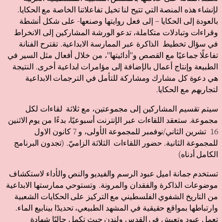
لإنشاء هذه المنصة التي تتيح لنا تخيل تفاعلاتنا الخاصة مع الحكايا.
بالعودة إلى الحكايا – إلى فعل روايتها وصنعها- على شكل أنشطة
وقراءات وتبادلات متكاملة، تدعو الورشة المشاركين إلى الانخراط
في سؤال تخطيط الذاكرة عبر الممارسة الابداعية. تقترح الفنانة
تفاعلًا جماعيًا مع القصص و"أدائيتها"، من خلال أفعال مثل السير في
الطبيعة وإنتاج أعمال بالإضافة إلى مؤامرات ابداعية أخرى. النتيجة
هي دعوة كل مشارك ومشاركة للتأمل في الترجمات الابداعية
لتجاربهم مع الحكايا.
سيتم تقسيم المشاركين إلى مجموعتين، مع ثلاثة لقاءات لكل
مجموعة. ستعقد اللقاءات عبر الإنترنت أسبوعيًا، بدءًا من يوم الاثنين
16 تشرين الثاني/نوفمبر للمجموعة الأولى، و 7
كانون الاول
للمجموعة الثانية. حضور اللقاءات الثلاثة الزاميّ. (تجدون البرنامج
الكامل أدناه)
تستخدم جمانة اميل عبود الرسم والفيديو والنص والأداء لاستكشاف
موضوعات الذاكرة والفقدان والمرونة. وتستوحي ممارستها الابداعية
من التاريخ الشفوي الفلسطيني مع التركيز على الحكايات الشعبية
وارتباطها بمواقع حقيقية في المشهد الطبيعي، تحديدًا بينابيع الماء.
تعمل عبود وتعيش في القدس ولندن حيث تكمل حاليًا شهادة