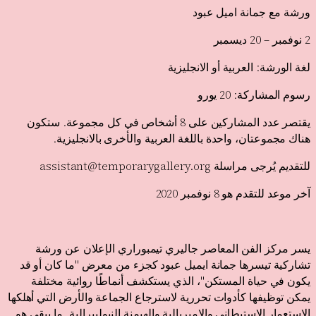
ورشة مع جمانة اميل عبود
2 نوفمبر – 20 ديسمبر
لغة الورشة: العربية أو الانجليزية
رسوم المشاركة: 20 يورو
يقتصر عدد المشاركين على 8 أشخاص في كل مجموعة. ستكون
هناك مجموعتان، واحدة باللغة العربية والأخرى بالانجليزية.
للتقديم يُرجى مراسلة assistant@temporarygallery.org
آخر موعد للتقدم هو
8
نوفمبر
2020
يسر مركز الفن المعاصر جاليري تيمبوراري الإعلان عن ورشة
تشاركية تيسرها جمانة ايميل عبود كجزء من معرض "ما كان أو قد
يكون في حياة المستكن"، الذي يستكشف أنماطًا روائية مختلفة
يمكن توظيفها كأدوات تحررية لاسترجاع الجماعة والأرض التي أهلكها
الاستعمار الاستيطاني والامبريالية والهيمنة النيوليبرالية. ما يبقى هو