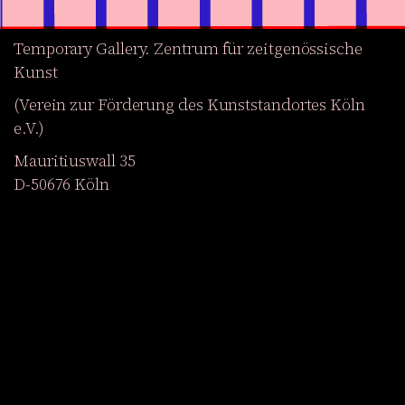
Temporary Gallery. Zentrum für zeitgenössische
Kunst
(Verein zur Förderung des Kunststandortes Köln
e.V.)
Mauritiuswall 35
D-50676 Köln
Ausstellungen
Veranstaltungen
Projekte
Magazin
Institution
Barrierefreiheit
EN
Werden Sie Mitglied
Newsletter abonnieren
Zum Shop