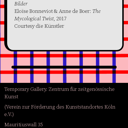
Bilder
Eloïse Bonneviot & Anne de Boer:
The
Mycological Twist
, 2017
Courtesy die Künstler
Temporary Gallery. Zentrum für zeitgenössische
Kunst
(Verein zur Förderung des Kunststandortes Köln
e.V.)
Mauritiuswall 35