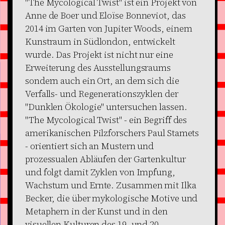
"The Mycological Twist" ist ein Projekt von
Anne de Boer und Eloïse Bonneviot, das
2014 im Garten von Jupiter Woods, einem
Kunstraum in Südlondon, entwickelt
wurde. Das Projekt ist nicht nur eine
Erweiterung des Ausstellungsraums
sondern auch ein Ort, an dem sich die
Verfalls- und Regenerationszyklen der
"Dunklen Ökologie" untersuchen lassen.
"The Mycological Twist" - ein Begriff des
amerikanischen Pilzforschers Paul Stamets
- orientiert sich an Mustern und
prozessualen Abläufen der Gartenkultur
und folgt damit Zyklen von Impfung,
Wachstum und Ernte. Zusammen mit Ilka
Becker, die über mykologische Motive und
Metaphern in der Kunst und in den
visuellen Kulturen des 19. und 20.