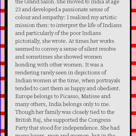
the Grand Salon. She moved to India at age
23 and developed a passionate sense of
colour and empathy: I realized my artistic
mission then: to interpret the life of Indians
and particularly of the poor Indians
pictorially, she wrote. At times her works
seemed to convey a sense of silent resolve
and sometimes she showed women
bonding with other women. It was a
rendering rarely seen in depictions of
Indian women at the time, when portrayals
tended to cast them as happy and obedient.
Europe belongs to Picasso, Matisse and
many others, India belongs only to me.
Though her family was closely tied to the
British Raj, she supported the Congress
Party that stood for independence. She had
many lovers, men and women, but in the