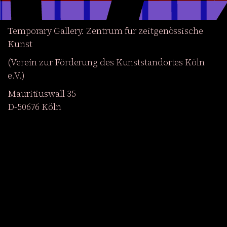
Temporary Gallery. Zentrum für zeitgenössische
Kunst
(Verein zur Förderung des Kunststandortes Köln
e.V.)
Mauritiuswall 35
D-50676 Köln
Ausstellungen
Veranstaltungen
Projekte
Magazin
Institution
Barrierefreiheit
EN
Werden Sie Mitglied
Newsletter abonnieren
Zum Shop