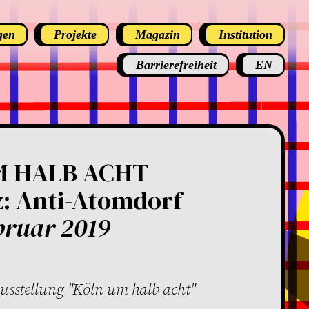
gen
Projekte
Magazin
Institution
Barrierefreiheit
EN
M HALB ACHT
z: Anti-Atomdorf
bruar 2019
sstellung "Köln um halb acht"