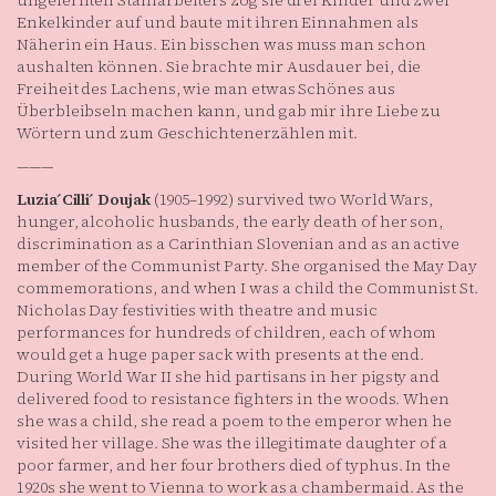
ungelernten Stahlarbeiters zog sie drei Kinder und zwei
Enkelkinder auf und baute mit ihren Einnahmen als
Näherin ein Haus. Ein bisschen was muss man schon
aushalten können. Sie brachte mir Ausdauer bei, die
Freiheit des Lachens, wie man etwas Schönes aus
Überbleibseln machen kann, und gab mir ihre Liebe zu
Wörtern und zum Geschichtenerzählen mit.
———
Luzia ́Cilli ́ Doujak
(1905–1992) survived two World Wars,
hunger, alcoholic husbands, the early death of her son,
discrimination as a Carinthian Slovenian and as an active
member of the Communist Party. She organised the May Day
commemorations, and when I was a child the Communist St.
Nicholas Day festivities with theatre and music
performances for hundreds of children, each of whom
would get a huge paper sack with presents at the end.
During World War II she hid partisans in her pigsty and
delivered food to resistance fighters in the woods. When
she was a child, she read a poem to the emperor when he
visited her village. She was the illegitimate daughter of a
poor farmer, and her four brothers died of typhus. In the
1920s she went to Vienna to work as a chambermaid. As the