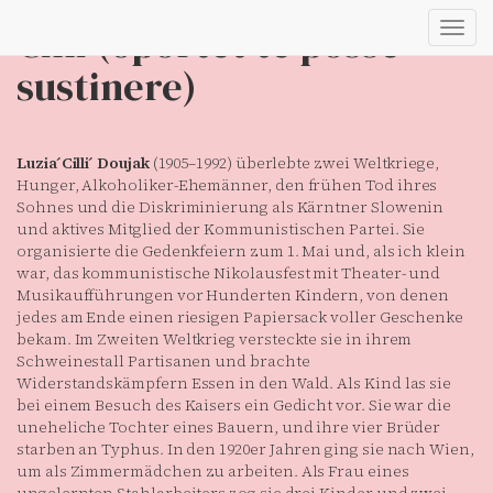
Cilli (oportet te posse
Toggl
navig
sustinere)
Luzia ́Cilli ́ Doujak
(1905–1992) überlebte zwei Weltkriege,
Hunger, Alkoholiker-Ehemänner, den frühen Tod ihres
Sohnes und die Diskriminierung als Kärntner Slowenin
und aktives Mitglied der Kommunistischen Partei. Sie
organisierte die Gedenkfeiern zum 1. Mai und, als ich klein
war, das kommunistische Nikolausfest mit Theater- und
Musikaufführungen vor Hunderten Kindern, von denen
jedes am Ende einen riesigen Papiersack voller Geschenke
bekam. Im Zweiten Weltkrieg versteckte sie in ihrem
Schweinestall Partisanen und brachte
Widerstandskämpfern Essen in den Wald. Als Kind las sie
bei einem Besuch des Kaisers ein Gedicht vor. Sie war die
uneheliche Tochter eines Bauern, und ihre vier Brüder
starben an Typhus. In den 1920er Jahren ging sie nach Wien,
um als Zimmermädchen zu arbeiten. Als Frau eines