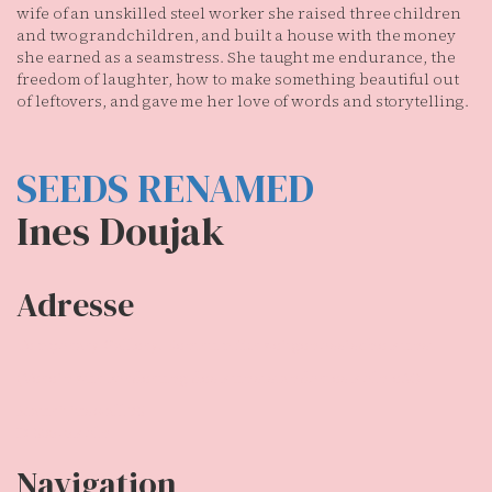
wife of an unskilled steel worker she raised three children
and two grandchildren, and built a house with the money
she earned as a seamstress. She taught me endurance, the
freedom of laughter, how to make something beautiful out
of leftovers, and gave me her love of words and storytelling.
SEEDS RENAMED
Ines Doujak
Adresse
Temporary Gallery. Zentrum für zeitgenössische Kunst
(Verein zur Förderung des Kunststandortes Köln e.V.)
Mauritiuswall 35
D-50676 Köln
Navigation