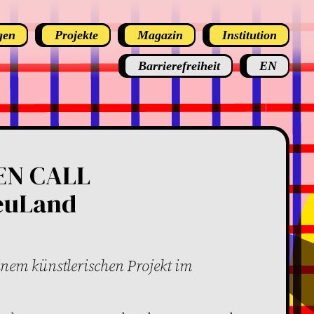
gen
Projekte
Magazin
Institution
Barrierefreiheit
EN
EN CALL
euLand
inem künstlerischen Projekt im