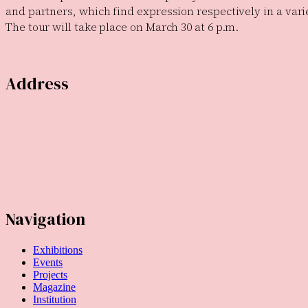
and partners, which find expression respectively in a vari
The tour will take place on March 30 at 6 p.m.
Address
Temporary Gallery. Centre for Contemporary Art
(Verein zur Förderung des Kunststandortes Köln e.V.)
Mauritiuswall 35
50676 Cologne, Germany
Navigation
Exhibitions
Events
Projects
Magazine
Institution