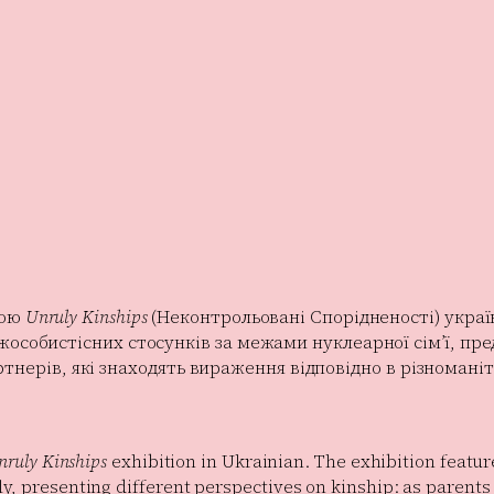
кою
Unruly Kinships
(Неконтрольовані Спорідненості) украї
особистісних стосунків за межами нуклеарної сім’ї, пред
і партнерів, які знаходять вираження відповідно в різном
nruly Kinships
exhibition in Ukrainian. The exhibition featur
ly, presenting different perspectives on kinship: as paren