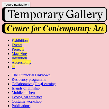
Toggle navigation
Exhibitions
Events
Projects
Magazine
Institution
Accessibility
de
The Curatorial Unknown
Residency programme
Collaborative (Un-)Learning
Islands of Kinship
Mobile kitchen
Ecological activities
Costume workshop
Publications