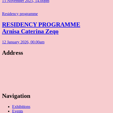
15 November 2025, 14.00pm
Residency programme
RESIDENCY PROGRAMME
Arnisa Caterina Zeqo
12 January 2026, 00.00am
Address
Temporary Gallery. Centre for Contemporary Art
(Verein zur Förderung des Kunststandortes Köln e.V.)
Mauritiuswall 35
50676 Cologne, Germany
Navigation
Exhibitions
Events